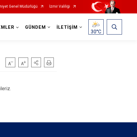
iyet Genel Müdürlüğü
İzmir Valiliği
EMLER
GÜNDEM
İLETİŞİM
30
°C
leriz.