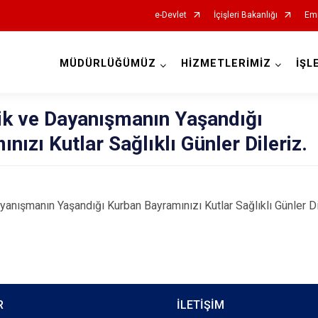
e-Devlet
İçişleri Bakanlığı
Emn
MÜDÜRLÜĞÜMÜZ
HİZMETLERİMİZ
İŞL
lik ve Dayanışmanın Yaşandığı
ızı Kutlar Sağlıklı Günler Dileriz.
ışmanın Yaşandığı Kurban Bayramınızı Kutlar Sağlıklı Günler Di
R
İLETİŞİM