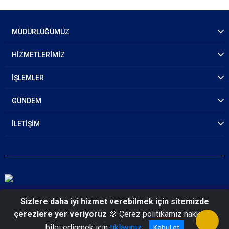
MÜDÜRLÜĞÜMÜZ
HİZMETLERİMİZ
İŞLEMLER
GÜNDEM
İLETİŞİM
© 2026 İzmir Polis Moral Eğitim Merkezi Müdürlüğü
Sizlere daha iyi hizmet verebilmek için sitemizde
çerezlere yer veriyoruz
🍪 Çerez politikamız hakkında
bilgi edinmek için
tıklayınız
Kabul et