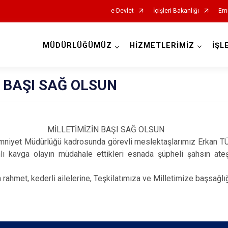
e-Devlet
İçişleri Bakanlığı
Emn
MÜDÜRLÜĞÜMÜZ
HİZMETLERİMİZ
İŞL
 BAŞI SAĞ OLSUN
MİLLETİMİZİN BAŞI SAĞ OLSUN
iyet Müdürlüğü kadrosunda görevli meslektaşlarımız Erkan
hlı kavga olayın müdahale ettikleri esnada şüpheli şahsın ateşl
 rahmet, kederli ailelerine, Teşkilatımıza ve Milletimize başsağlığı