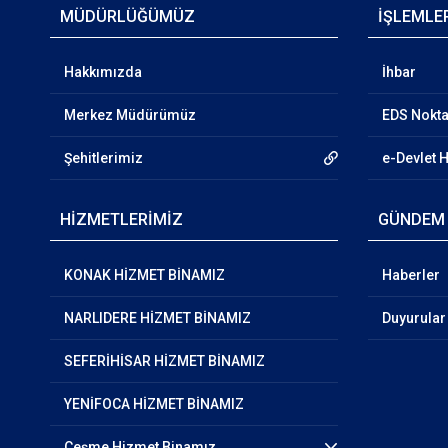
MÜDÜRLÜĞÜMÜZ
İŞLEMLE
Hakkımızda
İhbar
Merkez Müdürümüz
EDS Nokta
Şehitlerimiz
e-Devlet 
HİZMETLERİMİZ
GÜNDEM
KONAK HİZMET BİNAMIZ
Haberler
NARLIDERE HİZMET BİNAMIZ
Duyurular
SEFERİHİSAR HİZMET BİNAMIZ
YENİFOCA HİZMET BİNAMIZ
Çeşme Hizmet Binamız