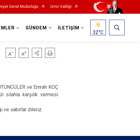
iyet Genel Müdürlüğü
İzmir Valiliği
EMLER
GÜNDEM
İLETİŞİM
32
°C
 TÜTÜNCÜLER ve Emrah KOÇ
i silahla karşılık vermesi
 ve sabırlar dileriz.