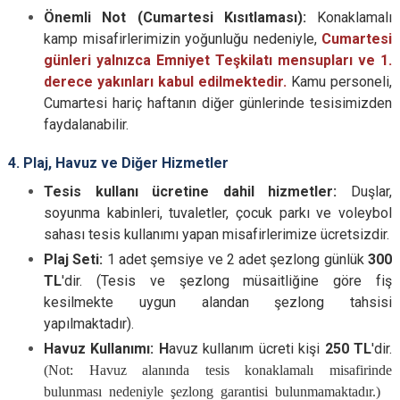
Önemli Not (Cumartesi Kısıtlaması):
Konaklamalı
kamp misafirlerimizin yoğunluğu nedeniyle,
Cumartesi
günleri yalnızca Emniyet Teşkilatı mensupları ve 1.
derece yakınları kabul edilmektedir.
Kamu personeli,
Cumartesi hariç haftanın diğer günlerinde tesisimizden
faydalanabilir.
4. Plaj, Havuz ve Diğer Hizmetler
Tesis kullanı ücretine dahil hizmetler:
Duşlar,
soyunma kabinleri, tuvaletler, çocuk parkı ve voleybol
sahası tesis kullanımı yapan misafirlerimize ücretsizdir.
Plaj Seti:
1 adet şemsiye ve 2 adet şezlong günlük
300
TL
'dir. (Tesis ve şezlong müsaitliğine göre fiş
kesilmekte uygun alandan şezlong tahsisi
yapılmaktadır).
Havuz Kullanımı: H
avuz kullanım ücreti kişi
250 TL
'dir.
(Not: Havuz alanında tesis konaklamalı misafirinde
bulunması nedeniyle şezlong garantisi bulunmamaktadır.)