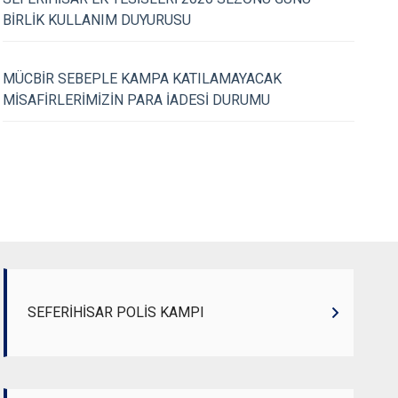
BİRLİK KULLANIM DUYURUSU
20.07.2026
MÜCBİR SEBEPLE KAMPA KATILAMAYACAK
dan DOA Ya...
Kurumumuzdan Ayrıl
MİSAFİRLERİMİZİN PARA İADESİ DURUMU
Veda.
SEFERİHİSAR POLİS KAMPI