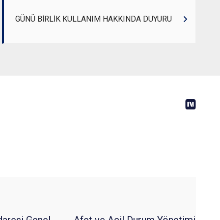
GÜNÜ BİRLİK KULLANIM HAKKINDA DUYURU
daresi Genel
Afet ve Acil Durum Yönetimi