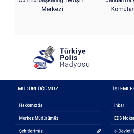
Merkezi
Komutanl
MÜDÜRLÜĞÜMÜZ
İŞLEMLE
Hakkımızda
İhbar
Merkez Müdürümüz
EDS Nokta
Şehitlerimiz
e-Devlet 