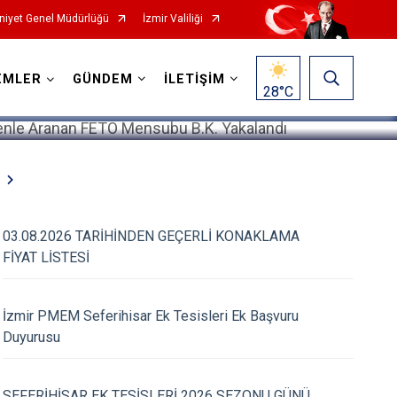
iyet Genel Müdürlüğü
İzmir Valiliği
1
/
5
EMLER
GÜNDEM
İLETİŞİM
28
°C
03.08.2026 TARİHİNDEN GEÇERLİ KONAKLAMA
FİYAT LİSTESİ
İzmir PMEM Seferihisar Ek Tesisleri Ek Başvuru
Duyurusu
SEFERİHİSAR EK TESİSLERİ 2026 SEZONU GÜNÜ