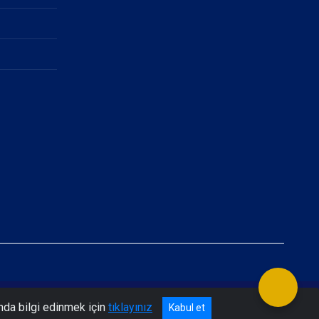
nda bilgi edinmek için
tıklayınız
Kabul et