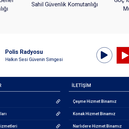
Sahil Güvenlik Komutanlığı
ığı
Mü
Ses
Polis Radyosu
Oynatıcı
Halkın Sesi Güvenin Simgesi
R
İLETİŞİM
Çeşme Hizmet Binamız
ları
Konak Hizmet Binamız
Hizmetleri
Narlıdere Hizmet Binamız