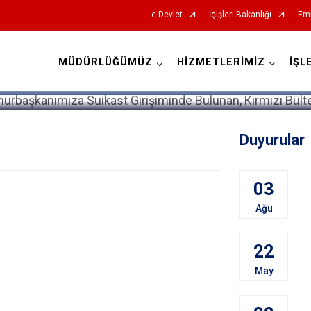
e-Devlet
İçişleri Bakanlığı
Emn
MÜDÜRLÜĞÜMÜZ
HİZMETLERİMİZ
İŞL
Duyurular
03
Ağu
22
May