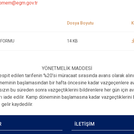
rpmem@egm.gov.tr
E FORMU
14 KB
YÖNETMELİK MADDESİ
t edilen tarifenin %20’si müracaat sırasında avans olarak alını
eminin başlamasından bir hafta öncesine kadar vazgeçenlere avan
ızın bu süreden sonra vazgeçtiklerini bildirenlere her gün için av
rı iade edilir. Kamp döneminin başlamasına kadar vazgeçtiklerini 
gelir kaydedilir.
R
İLETİŞİM