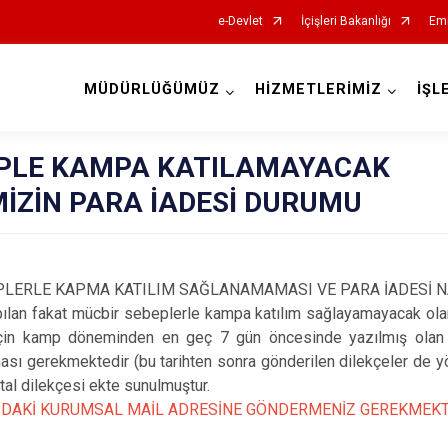
e-Devlet
İçişleri Bakanlığı
Emn
MÜDÜRLÜĞÜMÜZ
HİZMETLERİMİZ
İŞL
EPLE KAMPA KATILAMAYACAK
MİZİN PARA İADESİ DURUMU
LERLE KAPMA KATILIM SAĞLANAMAMASI VE PARA İADESİ NA
fakat mücbir sebeplerle kampa katılım sağlayamayacak olan 
 için kamp döneminden en geç 7 gün öncesinde yazılmış olan 
ası gerekmektedir (bu tarihten sonra gönderilen dilekçeler de 
tal dilekçesi ekte sunulmuştur.
ĞIDAKİ KURUMSAL MAİL ADRESİNE GÖNDERMENİZ GEREKMEKT