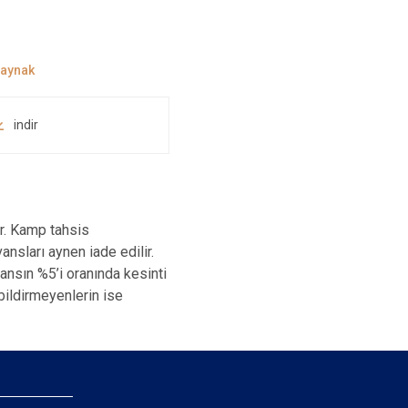
indir
r. Kamp tahsis
sları aynen iade edilir.
ansın %5’i oranında kesinti
bildirmeyenlerin ise