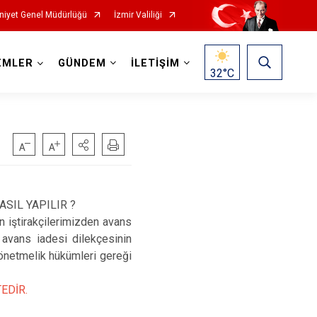
iyet Genel Müdürlüğü
İzmir Valiliği
EMLER
GÜNDEM
İLETİŞİM
32
°C
SIL YAPILIR ?
iştirakçilerimizden avans
avans iadesi dilekçesinin
yönetmelik hükümleri gereği
EDİR.