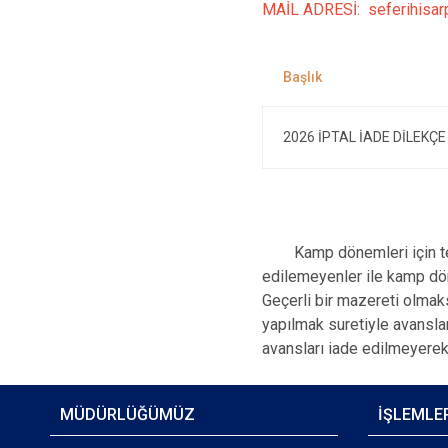
MAİL ADRESİ: seferihisa
2026 İPTAL İADE DİLEKÇ
Kamp dönemleri için tespi
edilemeyenler ile kamp dön
Geçerli bir mazereti olmaks
yapılmak suretiyle avansla
avansları iade edilmeyerek 
MÜDÜRLÜĞÜMÜZ
İŞLEMLE